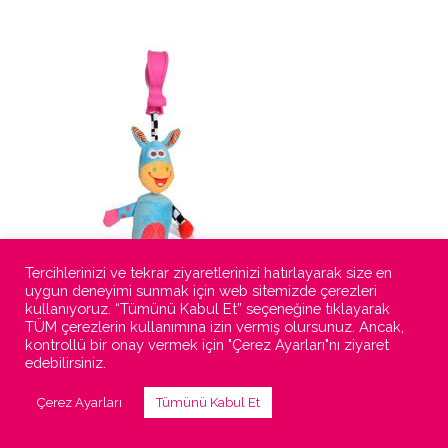
Tercihlerinizi ve tekrar ziyaretlerinizi hatırlayarak size en
uygun deneyimi sunmak için web sitemizde çerezleri
kullanıyoruz. “Tümünü Kabul Et” seçeneğine tıklayarak
TÜM çerezlerin kullanımına izin vermiş olursunuz. Ancak,
kontrollü bir onay vermek için "Çerez Ayarları"nı ziyaret
edebilirsiniz.
Çerez Ayarları
Tümünü Kabul Et